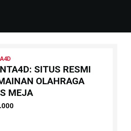
TA4D
NTA4D: SITUS RESMI
MAINAN OLAHRAGA
IS MEJA
0.000